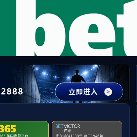
best365|中国有限公司-官方网站
领导信箱
下载中心
人才招