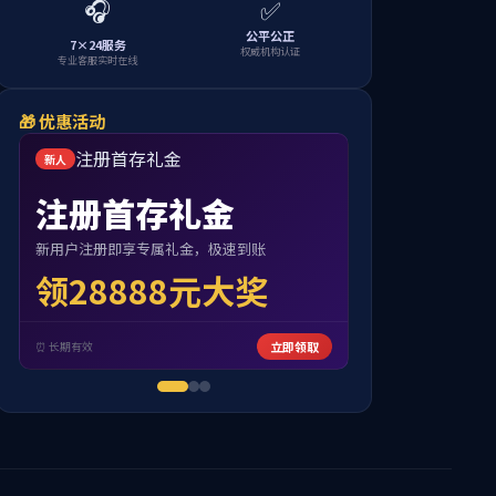
首页
->
教学科研
->
实践教学
2025-03-05
2025-02-21
2025-02-21
2024-11-06
2024-08-20
2024-04-18