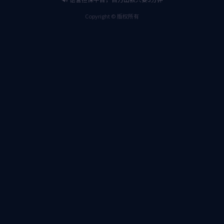
学院在第十届“大唐杯”全国老员工新一代信息通信技术大赛省赛
国官方网站实习就业基地
上页
1
下页