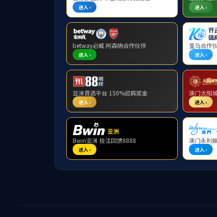
教学科研
实践教学
教学科研动态
公司党委委员
新余国科特装
创新创业
新余国科特装
实践教学
best365
人才培养方案
best365中
best365中